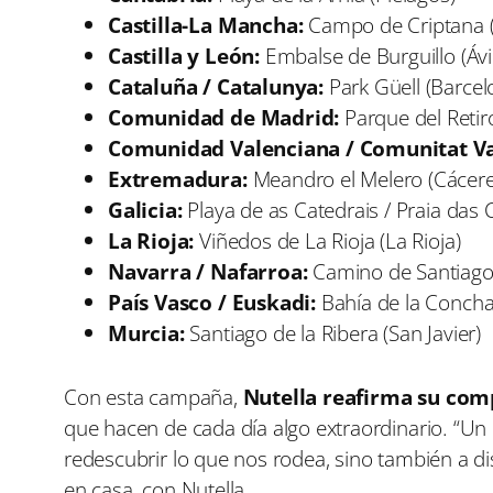
Castilla-La Mancha:
Campo de Criptana (
Castilla y León:
Embalse de Burguillo (Ávi
Cataluña / Catalunya:
Park Güell (Barcel
Comunidad de Madrid:
Parque del Retir
Comunidad Valenciana / Comunitat V
Extremadura:
Meandro el Melero (Cácere
Galicia:
Playa de as Catedrais / Praia das 
La Rioja:
Viñedos de La Rioja (La Rioja)
Navarra / Nafarroa:
Camino de Santiago 
País Vasco / Euskadi:
Bahía de la Concha
Murcia:
Santiago de la Ribera (San Javier)
Con esta campaña,
Nutella reafirma su com
que hacen de cada día algo extraordinario. “Un 
redescubrir lo que nos rodea, sino también a di
en casa, con Nutella.