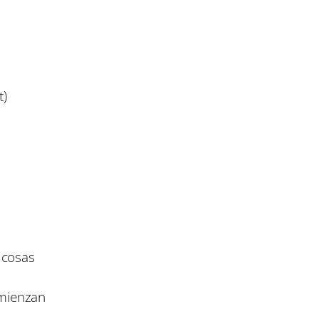
t)
 cosas
omienzan