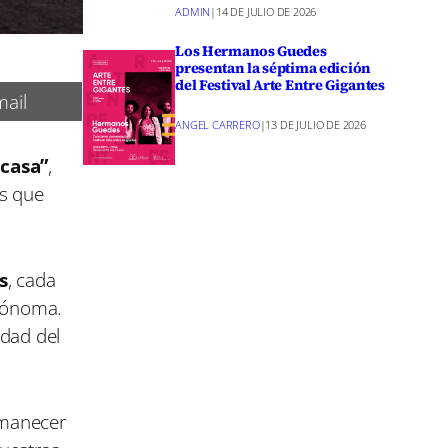
ADMIN
|
14 DE JULIO DE 2026
Los Hermanos Guedes
presentan la séptima edición
del Festival Arte Entre Gigantes
ail
ANGEL CARRERO
|
13 DE JULIO DE 2026
casa”
,
es que
s
, cada
tónoma.
idad del
amanecer