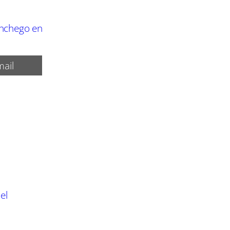
anchego en
ail
el