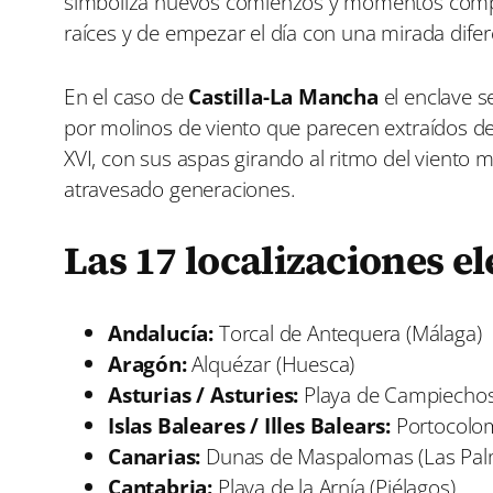
simboliza nuevos comienzos y momentos compar
raíces y de empezar el día con una mirada difer
En el caso de
Castilla-La Mancha
el enclave s
por molinos de viento que parecen extraídos de 
XVI, con sus aspas girando al ritmo del viento 
atravesado generaciones.
Las 17 localizaciones e
Andalucía:
Torcal de Antequera (Málaga)
Aragón:
Alquézar (Huesca)
Asturias / Asturies:
Playa de Campiechos
Islas Baleares / Illes Balears:
Portocolom
Canarias:
Dunas de Maspalomas (Las Pal
Cantabria:
Playa de la Arnía (Piélagos)