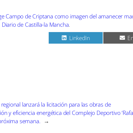
lige Campo de Criptana como imagen del amanecer m
n
Diario de Castilla-la Mancha
.
C
C
C
Pinterest
LinkedIn
Em
o
o
o
m
m
m
p
p
p
a
a
a
r
r
r
t
t
t
i
i
i
r
r
r
e
e
e
n
n
n
regional lanzará la licitación para las obras de
ón y eficiencia energética del Complejo Deportivo ‘Rafa
a próxima semana.
→