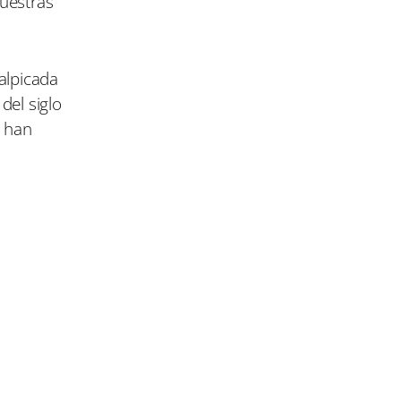
uestras
salpicada
del siglo
e han