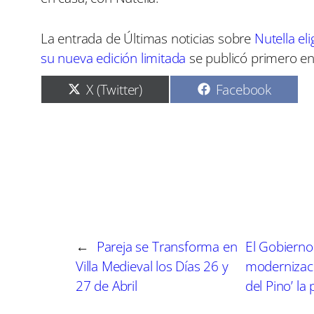
La entrada de Últimas noticias sobre
Nutella e
su nueva edición limitada
se publicó primero e
C
C
X (Twitter)
Facebook
o
o
m
m
p
p
a
a
r
r
t
t
i
i
r
r
e
e
n
n
←
Pareja se Transforma en
El Gobierno 
Villa Medieval los Días 26 y
modernizaci
27 de Abril
del Pino’ l