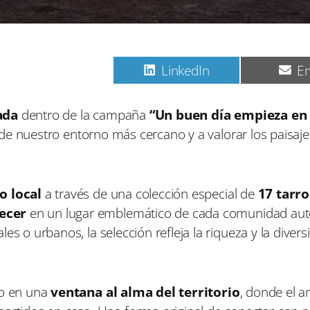
C
C
C
Pinterest
LinkedIn
Em
o
o
o
m
m
m
p
p
p
ada
dentro de la campaña
“Un buen día empieza en 
a
a
a
za de nuestro entorno más cercano y a valorar los paisaj
r
r
r
t
t
t
i
i
i
r
r
r
e
e
e
o local
a través de una colección especial de
17 tarro
n
n
n
ecer
en un lugar emblemático de cada comunidad au
s o urbanos, la selección refleja la riqueza y la divers
ro en una
ventana al alma del territorio
, donde el 