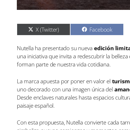
C
C
X (Twitter)
Facebook
o
o
m
m
p
p
Nutella ha presentado su nueva
edición limit
a
a
una iniciativa que invita a redescubrir la belle
r
r
t
t
forman parte de nuestra vida cotidiana.
i
i
r
r
e
e
La marca apuesta por poner en valor el
turism
n
n
uno decorado con una imagen única del
aman
Desde enclaves naturales hasta espacios culturale
paisaje español.
Con esta propuesta, Nutella convierte cada tar