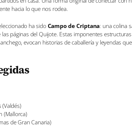
tidos en casa. Una forma original de conectar con n
ente hacia lo que nos rodea.
eleccionado ha sido
Campo de Criptana
: una colina 
las páginas del Quijote. Estas imponentes estructuras 
manchego, evocan historias de caballería y leyendas qu
legidas
 (Valdés)
 (Mallorca)
mas de Gran Canaria)