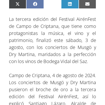
C
C
C
C
C
X
F
P
L
E
o
o
o
o
o
(
a
i
i
m
m
m
m
m
m
T
c
n
n
a
p
p
p
p
p
w
e
t
k
i
La tercera edición del Festival AirénFest
a
a
a
a
a
i
b
e
e
l
r
r
r
r
r
t
o
r
d
de Campo de Criptana, que tiene como
t
t
t
t
t
t
o
e
I
i
i
i
i
i
e
k
s
n
protagonistas la música, el vino y el
r
r
r
r
r
r
t
e
e
e
e
e
)
patrimonio, finalizó este sábado, 3 de
n
n
n
n
n
agosto, con los conciertos de Musgö y
Dry Martina, maridados a la perfección
con los vinos de Bodega Vidal del Saz.
Campo de Criptana, 4 de agosto de 2024.
Los conciertos de Musgö y Dry Martina
pusieron el broche de oro a la tercera
edición del Festival AirénFest, así lo
explicó Santiago Lázaro, Alcalde de