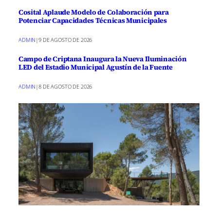
Cosital Aplaude Modelo de Colaboración para
Potenciar Capacidades Técnicas Municipales
ADMIN
|
9 DE AGOSTO DE 2026
Campo de Criptana Inaugura la Nueva Iluminación
LED del Estadio Municipal Agustín de la Fuente
ADMIN
|
8 DE AGOSTO DE 2026