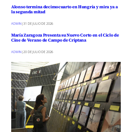
Alonso termina decimocuarto en Hungría y mira ya a
la segunda mitad
ADMIN
|
31 DE JULIO DE 2026
María Zaragoza Presenta su Nuevo Corto en el Ciclo de
Cine de Verano de Campo de Criptana
ADMIN
|
20 DE JULIO DE 2026