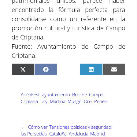
patrimoniales únicos, parece haber
encontrado la fórmula perfecta para
consolidarse como un referente en la
promoción cultural y turística de Campo
de Criptana.
Fuente: Ayuntamiento de Campo de
Criptana.
C
C
C
C
C
X
F
P
L
E
o
o
o
o
o
(
a
i
i
m
m
m
m
m
m
T
c
n
n
a
p
p
p
p
p
w
e
t
k
i
a
a
a
a
a
i
b
e
e
l
r
r
r
r
r
t
o
r
d
AirénFest
ayuntamiento
Broche
Campo
t
t
t
t
t
t
o
e
I
Criptana
Dry
Martina
Musgö
Oro
Ponen
i
i
i
i
i
e
k
s
n
r
r
r
r
r
r
t
e
e
e
e
e
)
n
n
n
n
n
←
Cómo ver
Tensiones políticas y seguridad:
las Perseidas
Cataluña, Andalucía, Madrid,