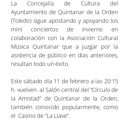
La Concejalía de Cultura del
a
a
a
a
a
i
b
e
e
l
r
r
r
r
r
t
o
r
d
Ayuntamiento de Quintanar de la Orden
t
t
t
t
t
t
o
e
I
i
i
i
i
i
e
k
s
n
(Toledo) sigue apostando y apoyando los
r
r
r
r
r
r
t
e
e
e
e
e
)
mini conciertos de invierno en
n
n
n
n
n
colaboración con la Asociación Cultural
Música Quintanar que a juzgar por la
asistencia de público en días anteriores,
resultan todo un éxito.
Este sábado día 11 de febrero a las 20:15
h. vuelven al Salón central del “Círculo de
la Amistad” de Quintanar de la Orden,
también conocido popularmente, como
el Casino de “La Llave”.