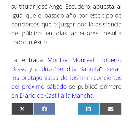
su titular José Ángel Escudero, apuesta, al
igual que el pasado año por este tipo de
conciertos que a juzgar por la asistencia
de público en días anteriores, resulta
todo un éxito.
La entrada
Montse Monreal, Roberto
Bravo y el dúo “Bendita Bandita” serán
los protagonistas de los mini-conciertos
del próximo sábado
se publicó primero
en
Diario de Castilla-la Mancha
.
C
C
C
C
C
X
F
P
L
E
o
o
o
o
o
(
a
i
i
m
m
m
m
m
m
T
c
n
n
a
p
p
p
p
p
w
e
t
k
i
a
a
a
a
a
i
b
e
e
l
r
r
r
r
r