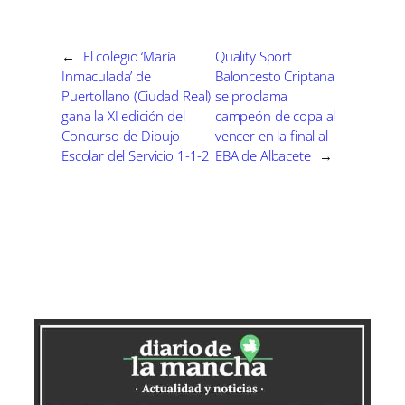
t
o
r
d
t
t
t
t
t
t
o
e
I
i
i
i
i
i
e
k
s
n
r
r
r
r
r
r
t
e
e
e
e
e
)
←
El colegio ‘María
Quality Sport
n
n
n
n
n
Inmaculada’ de
Baloncesto Criptana
Puertollano (Ciudad Real)
se proclama
gana la XI edición del
campeón de copa al
Concurso de Dibujo
vencer en la final al
Escolar del Servicio 1-1-2
EBA de Albacete
→