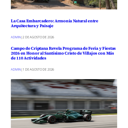
La Casa Embarcadero: Armonía Natural entre
Arquitectura y Paisaje
ADMIN
|
2 DE AGOSTO DE 2026
Campo de Criptana Revela Programa de Feria y Fiestas
2026 en Honor al Santísimo Cristo de Villajos con Más
de 110 Actividades
ADMIN
|
1 DE AGOSTO DE 2026