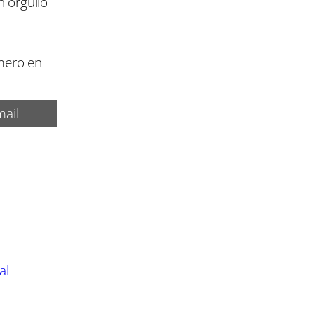
n orgullo
mero en
ail
al