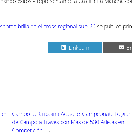
echando éxitos y representando a Castilla-La Mancha co
antos brilla en el cross regional sub-20
se publicó pri
C
C
C
Pinterest
LinkedIn
Em
o
o
o
m
m
m
p
p
p
a
a
a
r
r
r
t
t
t
i
i
i
r
r
r
e
e
e
n
n
n
n en
Campo de Criptana Acoge el Campeonato Region
de Campo a Través con Más de 530 Atletas en
Competición
→