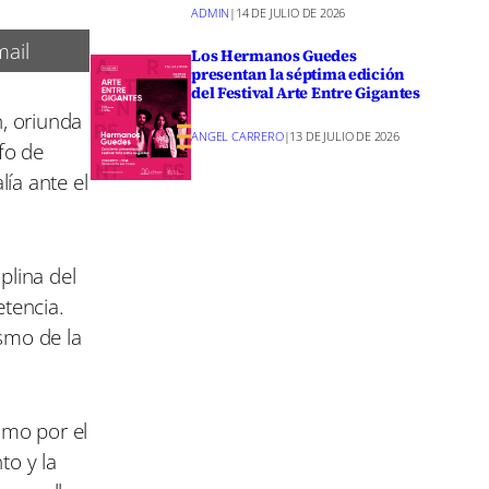
ADMIN
|
14 DE JULIO DE 2026
ail
Los Hermanos Guedes
presentan la séptima edición
del Festival Arte Entre Gigantes
, oriunda
ANGEL CARRERO
|
13 DE JULIO DE 2026
fo de
ía ante el
plina del
tencia.
ismo de la
omo por el
to y la