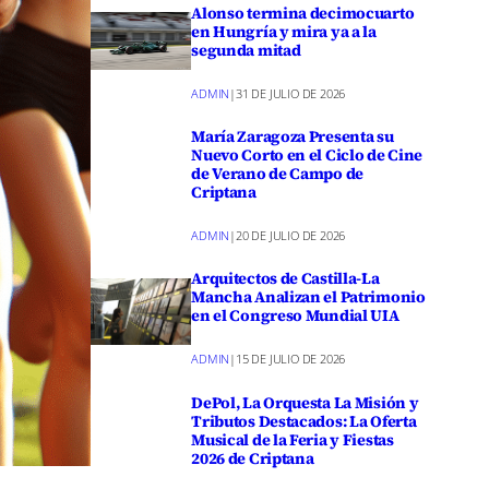
Alonso termina decimocuarto
en Hungría y mira ya a la
segunda mitad
ADMIN
|
31 DE JULIO DE 2026
María Zaragoza Presenta su
Nuevo Corto en el Ciclo de Cine
de Verano de Campo de
Criptana
ADMIN
|
20 DE JULIO DE 2026
Arquitectos de Castilla-La
Mancha Analizan el Patrimonio
en el Congreso Mundial UIA
ADMIN
|
15 DE JULIO DE 2026
DePol, La Orquesta La Misión y
Tributos Destacados: La Oferta
Musical de la Feria y Fiestas
2026 de Criptana