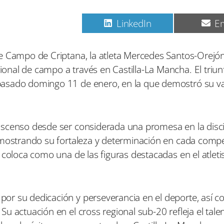
C
C
C
Pinterest
LinkedIn
Em
o
o
o
m
m
m
p
p
p
e Campo de Criptana, la atleta Mercedes Santos-Orejón
a
a
a
nal de campo a través en Castilla-La Mancha. El triun
r
r
r
t
t
t
asado domingo 11 de enero, en la que demostró su val
i
i
i
r
r
r
e
e
e
n
n
n
ascenso desde ser considerada una promesa en la disci
emostrando su fortaleza y determinación en cada compe
 coloca como una de las figuras destacadas en el atlet
or su dedicación y perseverancia en el deporte, así c
 actuación en el cross regional sub-20 refleja el talen