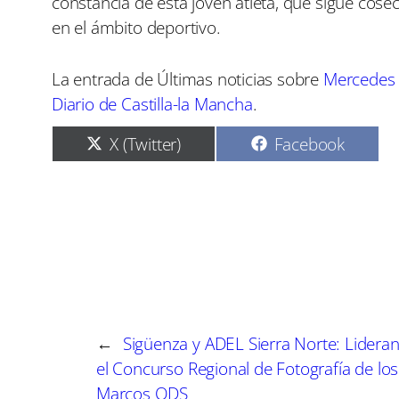
constancia de esta joven atleta, que sigue cos
en el ámbito deportivo.
La entrada de Últimas noticias sobre
Mercedes s
Diario de Castilla-la Mancha
.
C
C
X (Twitter)
Facebook
o
o
m
m
p
p
a
a
r
r
t
t
i
i
r
r
e
e
n
n
←
Sigüenza y ADEL Sierra Norte: Lidera
el Concurso Regional de Fotografía de los
Marcos ODS