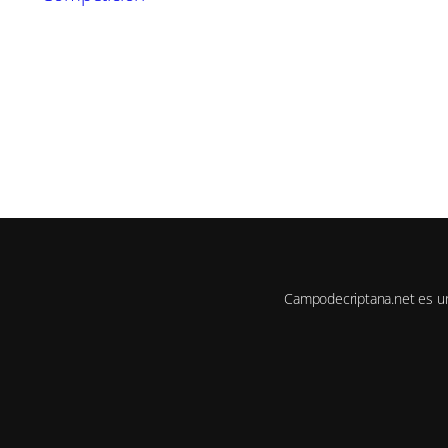
Campodecriptana.net es u