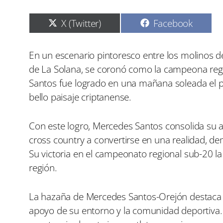
C
C
X (Twitter)
Facebook
o
o
m
m
p
p
En un escenario pintoresco entre los molinos d
a
a
de La Solana, se coronó como la campeona regio
r
r
t
t
Santos fue logrado en una mañana soleada el p
i
i
bello paisaje criptanense.
r
r
e
e
n
n
Con este logro, Mercedes Santos consolida su 
cross country a convertirse en una realidad, d
Su victoria en el campeonato regional sub-20 la
región.
La hazaña de Mercedes Santos-Orejón destaca p
apoyo de su entorno y la comunidad deportiva. Su