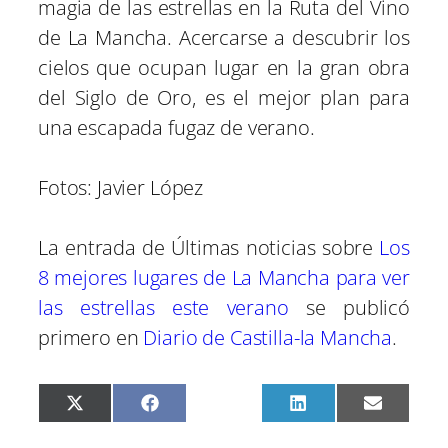
magia de las estrellas en la Ruta del Vino
de La Mancha. Acercarse a descubrir los
cielos que ocupan lugar en la gran obra
del Siglo de Oro, es el mejor plan para
una escapada fugaz de verano.
Fotos: Javier López
La entrada de Últimas noticias sobre
Los
8 mejores lugares de La Mancha para ver
las estrellas este verano
se publicó
primero en
Diario de Castilla-la Mancha
.
C
C
C
C
C
X
F
P
L
E
o
o
o
o
o
(
a
i
i
m
m
m
m
m
m
T
c
n
n
a