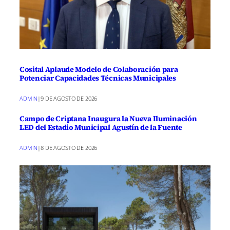
Cosital Aplaude Modelo de Colaboración para
Potenciar Capacidades Técnicas Municipales
ADMIN
|
9 DE AGOSTO DE 2026
Campo de Criptana Inaugura la Nueva Iluminación
LED del Estadio Municipal Agustín de la Fuente
ADMIN
|
8 DE AGOSTO DE 2026