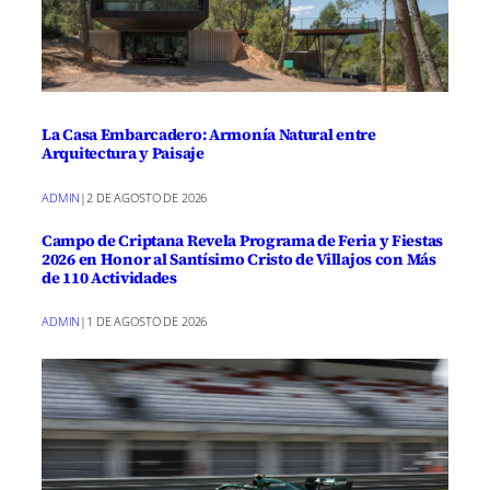
La Casa Embarcadero: Armonía Natural entre
Arquitectura y Paisaje
ADMIN
|
2 DE AGOSTO DE 2026
Campo de Criptana Revela Programa de Feria y Fiestas
2026 en Honor al Santísimo Cristo de Villajos con Más
de 110 Actividades
ADMIN
|
1 DE AGOSTO DE 2026