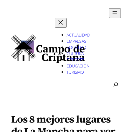
Saltar
al
contenido
ACTUALIDAD
EMPRESAS
SOCIEDAD
CULTURA
DEPORTE
EDUCACIÓN
TURISMO
B
U
S
C
A
R
Los 8 mejores lugares
de La Mancha para ver