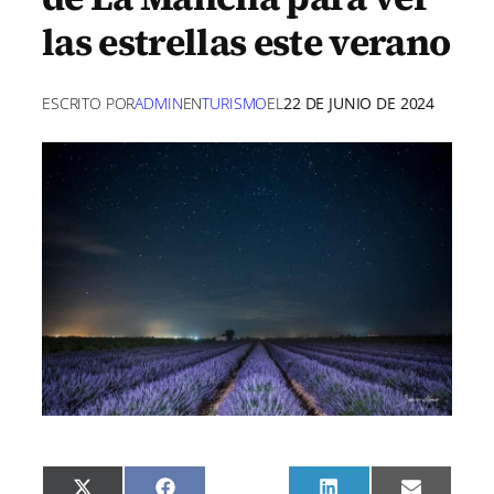
las estrellas este verano
ESCRITO POR
ADMIN
EN
TURISMO
EL
22 DE JUNIO DE 2024
C
C
C
C
C