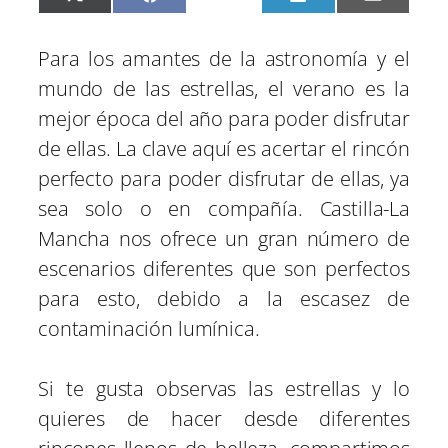
X
F
P
L
E
o
o
o
o
o
(
a
i
i
m
m
m
m
m
m
T
c
n
n
a
p
p
p
p
p
w
e
t
k
i
Para los amantes de la astronomía y el
a
a
a
a
a
i
b
e
e
l
r
r
r
r
r
t
o
r
d
mundo de las estrellas, el verano es la
t
t
t
t
t
t
o
e
I
i
i
i
i
i
e
k
s
n
mejor época del año para poder disfrutar
r
r
r
r
r
r
t
e
e
e
e
e
)
de ellas. La clave aquí es acertar el rincón
n
n
n
n
n
perfecto para poder disfrutar de ellas, ya
sea solo o en compañía. Castilla-La
Mancha nos ofrece un gran número de
escenarios diferentes que son perfectos
para esto, debido a la escasez de
contaminación lumínica.
Si te gusta observas las estrellas y lo
quieres de hacer desde diferentes