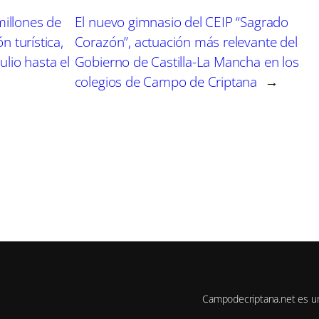
millones de
El nuevo gimnasio del CEIP “Sagrado
 turística,
Corazón”, actuación más relevante del
lio hasta el
Gobierno de Castilla-La Mancha en los
colegios de Campo de Criptana
→
Campodecriptana.net es u