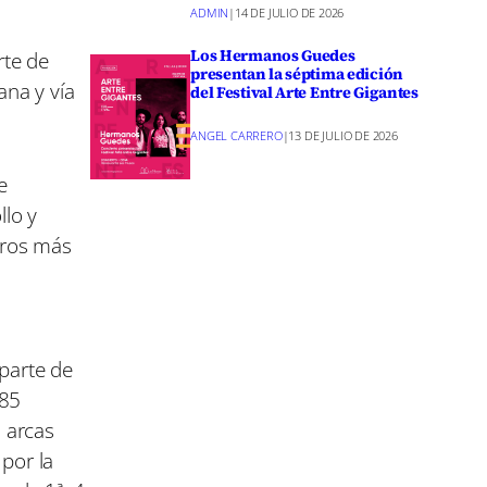
ADMIN
|
14 DE JULIO DE 2026
Los Hermanos Guedes
rte de
presentan la séptima edición
ana y vía
del Festival Arte Entre Gigantes
ANGEL CARRERO
|
13 DE JULIO DE 2026
e
llo y
euros más
parte de
 85
 arcas
por la