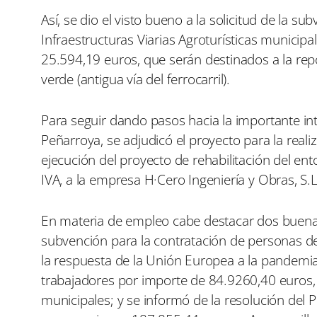
r
r
e
e
Así, se dio el visto bueno a la solicitud de la 
n
n
Infraestructuras Viarias Agroturísticas municipa
25.594,19 euros, que serán destinados a la rep
verde (antigua vía del ferrocarril).
Para seguir dando pasos hacia la importante int
Peñarroya, se adjudicó el proyecto para la reali
ejecución del proyecto de rehabilitación del en
IVA, a la empresa H·Cero Ingeniería y Obras, S.L
En materia de empleo cabe destacar dos buenas n
subvención para la contratación de personas d
la respuesta de la Unión Europea a la pandemia
trabajadores por importe de 84.9260,40 euros, 
municipales; y se informó de la resolución del 