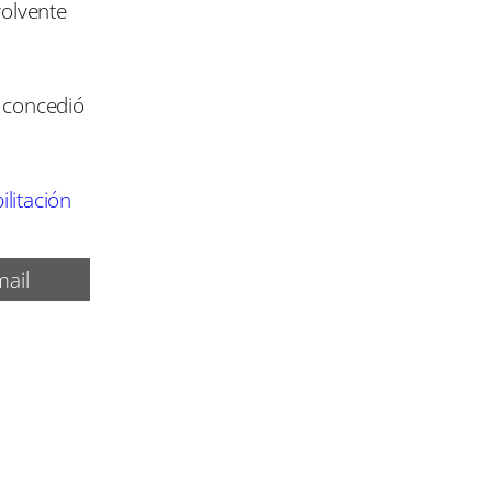
volvente
y concedió
litación
ail