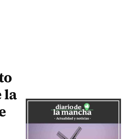
to
 la
e