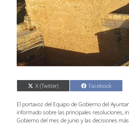
C
C
X (Twitter)
Facebook
o
o
m
m
p
p
El portavoz del Equipo de Gobierno del Ayuntam
a
a
informado sobre las principales resoluciones, i
r
r
t
t
Gobierno del mes de junio y las decisiones má
i
i