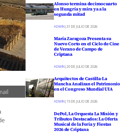
Alonso termina decimocuarto
en Hungría y mira ya a la
segunda mitad
ADMIN
|
31 DE JULIO DE 2026
María Zaragoza Presenta su
Nuevo Corto en el Ciclo de Cine
de Verano de Campo de
Criptana
ADMIN
|
20 DE JULIO DE 2026
Arquitectos de Castilla-La
Mancha Analizan el Patrimonio
en el Congreso Mundial UIA
ail
ADMIN
|
15 DE JULIO DE 2026
a
DePol, La Orquesta La Misión y
Tributos Destacados: La Oferta
de
Musical de la Feria y Fiestas
2026 de Criptana