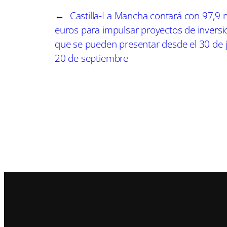
←
Castilla-La Mancha contará con 97,9 
euros para impulsar proyectos de inversión
que se pueden presentar desde el 30 de ju
20 de septiembre