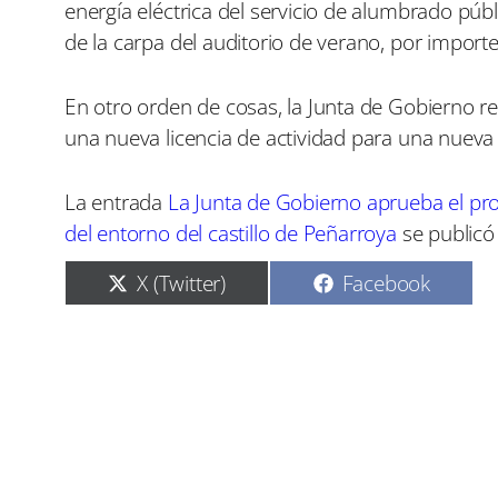
energía eléctrica del servicio de alumbrado púb
de la carpa del auditorio de verano, por import
En otro orden de cosas, la Junta de Gobierno r
una nueva licencia de actividad para una nueva
La entrada
La Junta de Gobierno aprueba el pro
del entorno del castillo de Peñarroya
se publicó
C
C
X (Twitter)
Facebook
o
o
m
m
p
p
a
a
r
r
t
t
i
i
r
r
e
e
n
n