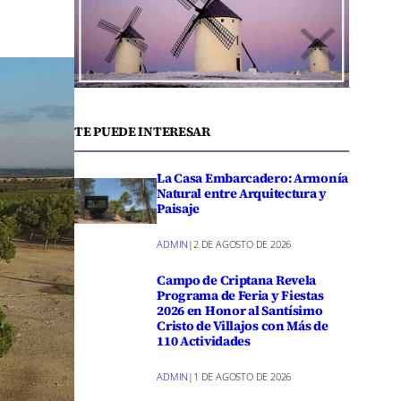
TE PUEDE INTERESAR
La Casa Embarcadero: Armonía
Natural entre Arquitectura y
Paisaje
ADMIN
|
2 DE AGOSTO DE 2026
Campo de Criptana Revela
Programa de Feria y Fiestas
2026 en Honor al Santísimo
Cristo de Villajos con Más de
110 Actividades
ADMIN
|
1 DE AGOSTO DE 2026