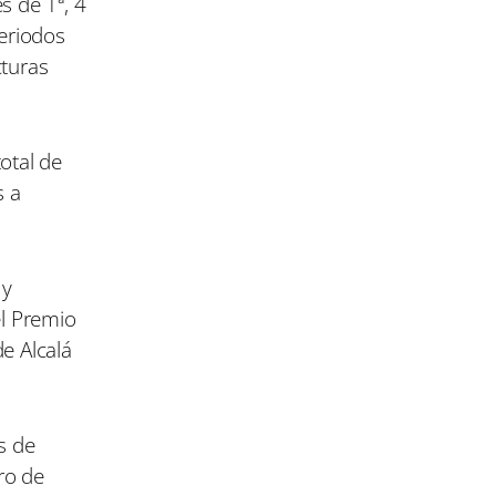
s de 1ª, 4
eriodos
cturas
otal de
s a
 y
el Premio
e Alcalá
s de
ro de