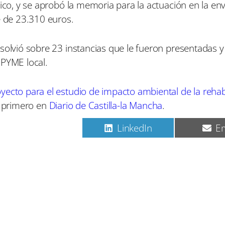
lico, y se aprobó la memoria para la actuación en la en
e de 23.310 euros.
esolvió sobre 23 instancias que le fueron presentadas 
 PYME local.
yecto para el estudio de impacto ambiental de la rehabi
 primero en
Diario de Castilla-la Mancha
.
C
C
C
Pinterest
LinkedIn
Em
o
o
o
m
m
m
p
p
p
a
a
a
r
r
r
t
t
t
i
i
i
r
r
r
e
e
e
n
n
n