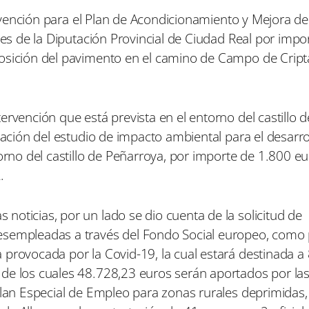
r
r
r
e
e
e
subvención para el Plan de Acondicionamiento y Mejora de
n
n
n
les de la Diputación Provincial de Ciudad Real por impo
osición del pavimento en el camino de Campo de Cript
ervención que está prevista en el entorno del castillo d
zación del estudio de impacto ambiental para el desarro
torno del castillo de Peñarroya, por importe de 1.800 
.
oticias, por un lado se dio cuenta de la solicitud de
esempleadas a través del Fondo Social europeo, como 
 provocada por la Covid-19, la cual estará destinada a
de los cuales 48.728,23 euros serán aportados por las
Plan Especial de Empleo para zonas rurales deprimidas, 