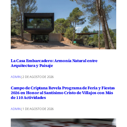
La Casa Embarcadero: Armonía Natural entre
Arquitectura y Paisaje
ADMIN
|
2 DE AGOSTO DE 2026
Campo de Criptana Revela Programa de Feria y Fiestas
2026 en Honor al Santísimo Cristo de Villajos con Más
de 110 Actividades
ADMIN
|
1 DE AGOSTO DE 2026