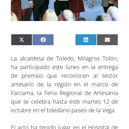
C
C
C
C
C
X
F
P
L
E
o
o
o
o
o
(
a
i
i
m
m
m
m
m
m
T
c
n
n
a
p
p
p
p
p
w
e
t
k
i
La alcaldesa de Toledo, Milagros Tolón,
a
a
a
a
a
i
b
e
e
l
r
r
r
r
r
t
o
r
d
ha participado este lunes en la entrega
t
t
t
t
t
t
o
e
I
i
i
i
i
i
e
k
s
n
de premios que reconocen al sector
r
r
r
r
r
r
t
e
e
e
e
e
)
artesano de la región en el marco de
n
n
n
n
n
Farcama, la Feria Regional de Artesanía
que se celebra hasta este martes 12 de
octubre en el toledano paseo de la Vega.
El acto ha tenido lugar en el Hospital de