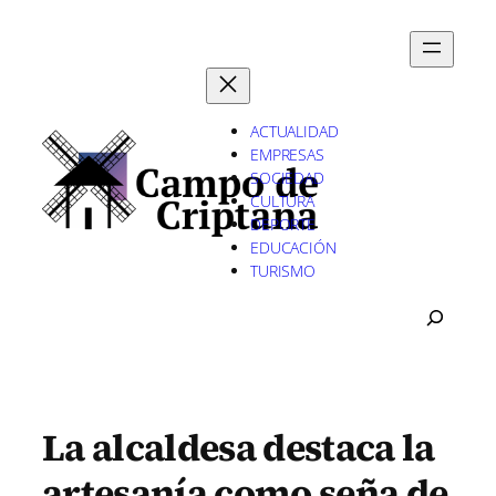
Saltar
al
contenido
ACTUALIDAD
EMPRESAS
SOCIEDAD
CULTURA
DEPORTE
EDUCACIÓN
TURISMO
B
U
S
C
A
R
La alcaldesa destaca la
artesanía como seña de