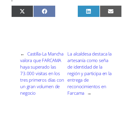
C
C
C
C
C
X
F
P
L
E
o
o
o
o
o
(
a
i
i
m
m
m
m
m
m
T
c
n
n
a
p
p
p
p
p
w
e
t
k
i
a
a
a
a
a
i
b
e
e
l
r
r
r
r
r
t
o
r
d
t
t
t
t
t
t
o
e
I
i
i
i
i
i
e
k
s
n
r
r
r
r
r
r
t
e
e
e
e
e
)
←
Castilla-La Mancha
La alcaldesa destaca la
n
n
n
n
n
valora que FARCAMA
artesanía como seña
haya superado las
de identidad de la
73.000 visitas en los
región y participa en la
tres primeros días con
entrega de
un gran volumen de
reconocimientos en
negocio
Farcama
→