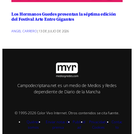
Los Hermanos Guedes presentan la séptima edición
del Festival Arte Entre Gigantes
ANGEL CARRERO
|
13 DE JULIO DE 2026
Campodecriptana.net es un medio de Medios y Redes
dependiente de Diario de la Mancha
© 1995-2026 Color Vivo Internet. Otros contenidos se cita fuente.
Quiénes
Enviar notas de
Publicid
Privacidad y
Contac
somos
prensa
ad
Cookies
to