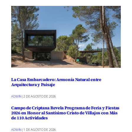
La Casa Embarcadero: Armonía Natural entre
Arquitectura y Paisaje
ADMIN
|
2 DE AGOSTO DE 2026
Campo de Criptana Revela Programa de Feria y Fiestas
2026 en Honor al Santísimo Cristo de Villajos con Más
de 110 Actividades
ADMIN
|
1 DE AGOSTO DE 2026