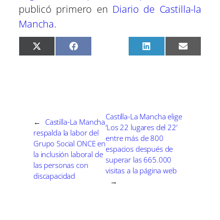
publicó primero en
Diario de Castilla-la
Mancha
.
C
C
C
C
C
X
F
P
L
E
o
o
o
o
o
(
a
i
i
m
m
m
m
m
m
T
c
n
n
a
p
p
p
p
p
w
e
t
k
i
a
a
a
a
a
i
b
e
e
l
r
r
r
r
r
t
o
r
d
t
t
t
t
t
t
o
e
I
i
i
i
i
i
e
k
s
n
r
r
r
r
r
r
t
e
e
e
e
e
)
Castilla-La Mancha elige
←
Castilla-La Mancha
n
n
n
n
n
‘Los 22 lugares del 22’
respalda la labor del
entre más de 800
Grupo Social ONCE en
espacios después de
la inclusión laboral de
superar las 665.000
las personas con
visitas a la página web
discapacidad
→