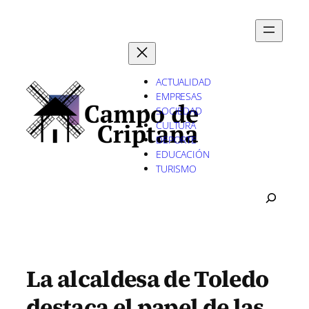
Saltar
al
contenido
ACTUALIDAD
EMPRESAS
SOCIEDAD
CULTURA
DEPORTE
EDUCACIÓN
TURISMO
B
U
S
C
A
R
La alcaldesa de Toledo
destaca el papel de las