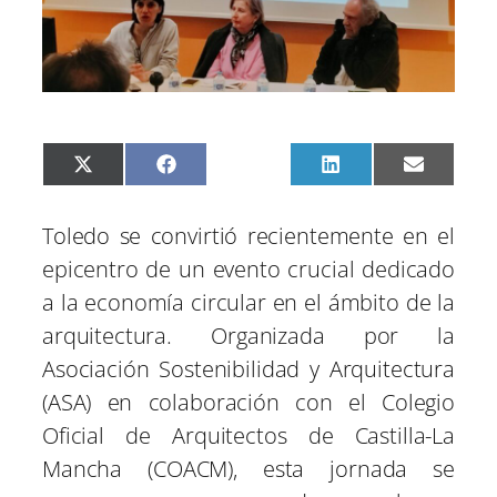
C
C
C
C
C
X
F
P
L
E
o
o
o
o
o
(
a
i
i
m
m
m
m
m
m
T
c
n
n
a
p
p
p
p
p
w
e
t
k
i
Toledo se convirtió recientemente en el
a
a
a
a
a
i
b
e
e
l
r
r
r
r
r
t
o
r
d
epicentro de un evento crucial dedicado
t
t
t
t
t
t
o
e
I
i
i
i
i
i
e
k
s
n
a la economía circular en el ámbito de la
r
r
r
r
r
r
t
e
e
e
e
e
)
arquitectura. Organizada por la
n
n
n
n
n
Asociación Sostenibilidad y Arquitectura
(ASA) en colaboración con el Colegio
Oficial de Arquitectos de Castilla-La
Mancha (COACM), esta jornada se