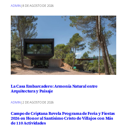
ADMIN
|
8 DE AGOSTO DE 2026
La Casa Embarcadero: Armonía Natural entre
Arquitectura y Paisaje
ADMIN
|
2 DE AGOSTO DE 2026
Campo de Criptana Revela Programa de Feria y Fiestas
2026 en Honor al Santísimo Cristo de Villajos con Más
de 110 Actividades