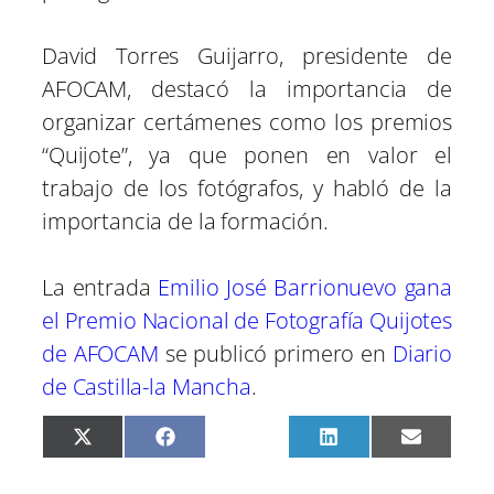
David Torres Guijarro, presidente de
AFOCAM, destacó la importancia de
organizar certámenes como los premios
“Quijote”, ya que ponen en valor el
trabajo de los fotógrafos, y habló de la
importancia de la formación.
La entrada
Emilio José Barrionuevo gana
el Premio Nacional de Fotografía Quijotes
de AFOCAM
se publicó primero en
Diario
de Castilla-la Mancha
.
C
C
C
C
C
X
F
P
L
E
o
o
o
o
o
(
a
i
i
m
m
m
m
m
m
T
c
n
n
a
p
p
p
p
p
w
e
t
k
i