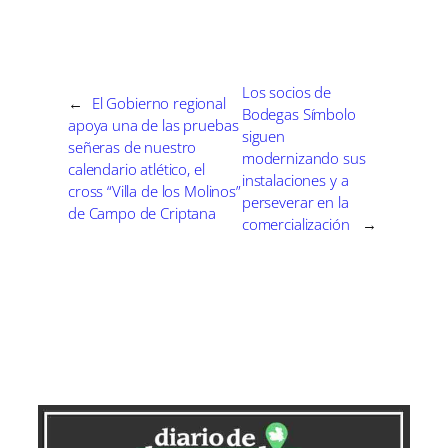
a
a
a
a
a
i
b
e
e
l
r
r
r
r
r
t
o
r
d
t
t
t
t
t
t
o
e
I
i
i
i
i
i
e
k
s
n
r
r
r
r
r
r
t
e
e
e
e
e
)
Los socios de
←
El Gobierno regional
n
n
n
n
n
Bodegas Símbolo
apoya una de las pruebas
siguen
señeras de nuestro
modernizando sus
calendario atlético, el
instalaciones y a
cross “Villa de los Molinos”
perseverar en la
de Campo de Criptana
comercialización
→