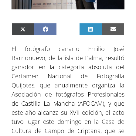
C
C
C
C
C
X
F
P
L
E
o
o
o
o
o
(
a
i
i
m
m
m
m
m
m
T
c
n
n
a
p
p
p
p
p
w
e
t
k
i
El fotógrafo canario Emilio José
a
a
a
a
a
i
b
e
e
l
r
r
r
r
r
t
o
r
d
Barrionuevo, de la isla de Palma, resultó
t
t
t
t
t
t
o
e
I
i
i
i
i
i
e
k
s
n
ganador en la categoría absoluta del
r
r
r
r
r
r
t
e
e
e
e
e
)
Certamen Nacional de Fotografía
n
n
n
n
n
Quijotes, que anualmente organiza la
Asociación de fotógrafos Profesionales
de Castilla La Mancha (AFOCAM), y que
este año alcanza su XVII edición, el acto
tuvo lugar este domingo en la Casa de
Cultura de Campo de Criptana, que se