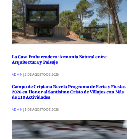
La Casa Embarcadero: Armonía Natural entre
Arquitectura y Paisaje
ADMIN
|
2 DE AGOSTO DE 2026
Campo de Criptana Revela Programa de Feria y Fiestas
2026 en Honor al Santísimo Cristo de Villajos con Más
de 110 Actividades
ADMIN
|
1 DE AGOSTO DE 2026