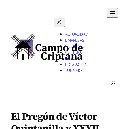
Saltar
al
contenido
ACTUALIDAD
EMPRESAS
SOCIEDAD
CULTURA
DEPORTE
EDUCACIÓN
TURISMO
B
U
S
C
A
R
El Pregón de Víctor
Quintanilla y XXXII