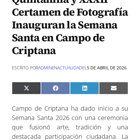
Certamen de Fotografía
Inauguran la Semana
Santa en Campo de
Criptana
ESCRITO POR
ADMIN
EN
ACTUALIDAD
EL
5 DE ABRIL DE 2026
C
C
C
C
X
F
L
E
o
o
o
o
(
a
i
m
m
m
m
m
T
c
n
a
p
p
p
p
w
e
k
i
Campo de Criptana ha dado inicio a su
a
a
a
a
i
b
e
l
r
r
r
r
t
o
d
Semana Santa 2026 con una ceremonia
t
t
t
t
t
o
I
i
i
i
i
e
k
n
que fusionó arte, tradición y una
r
r
r
r
r
e
e
e
e
)
destacada participación ciudadana. La
n
n
n
n