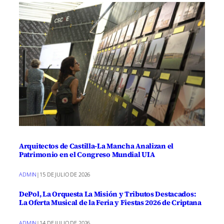
Arquitectos de Castilla-La Mancha Analizan el
Patrimonio en el Congreso Mundial UIA
ADMIN
|
15 DE JULIO DE 2026
DePol, La Orquesta La Misión y Tributos Destacados:
La Oferta Musical de la Feria y Fiestas 2026 de Criptana
ADMIN
|
14 DE JULIO DE 2026