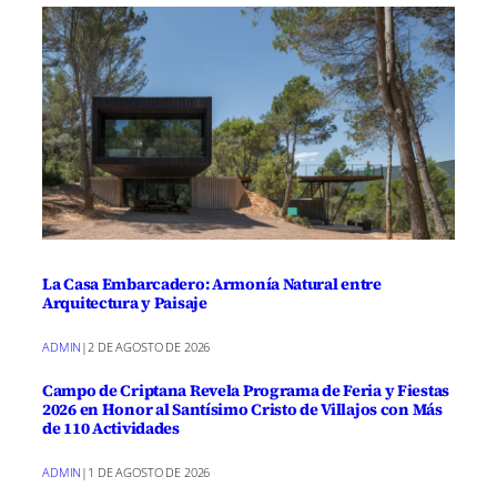
La Casa Embarcadero: Armonía Natural entre
Arquitectura y Paisaje
ADMIN
|
2 DE AGOSTO DE 2026
Campo de Criptana Revela Programa de Feria y Fiestas
2026 en Honor al Santísimo Cristo de Villajos con Más
de 110 Actividades
ADMIN
|
1 DE AGOSTO DE 2026