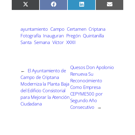
C
C
C
C
X
F
L
E
o
o
o
o
(
a
i
m
m
m
m
m
T
c
n
a
p
p
p
p
w
e
k
i
a
a
a
a
i
b
e
l
r
r
r
r
t
o
d
ayuntamiento
Campo
Certamen
Criptana
t
t
t
t
t
o
I
Fotografía
Inauguran
Pregón
Quintanilla
i
i
i
i
e
k
n
r
r
r
r
Santa
Semana
Víctor
XXXII
r
e
e
e
e
)
n
n
n
n
Quesos Don Apolonio
←
El Ayuntamiento de
Renueva Su
Campo de Criptana
Reconocimiento
Moderniza la Planta Baja
Como Empresa
del Edificio Consistorial
CEPYME500 por
para Mejorar la Atención
Segundo Año
Ciudadana
Consecutivo
→