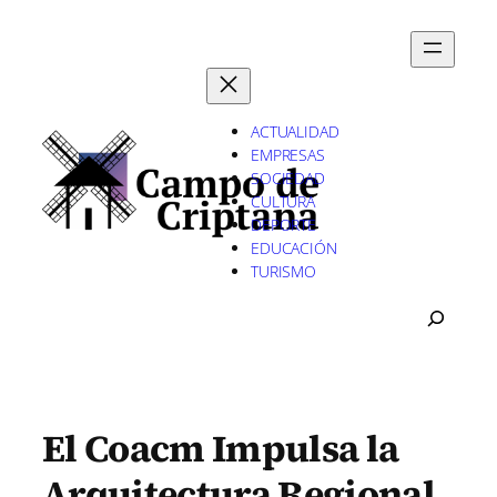
Saltar
al
contenido
ACTUALIDAD
EMPRESAS
SOCIEDAD
CULTURA
DEPORTE
EDUCACIÓN
TURISMO
B
U
S
C
A
R
El Coacm Impulsa la
Arquitectura Regional