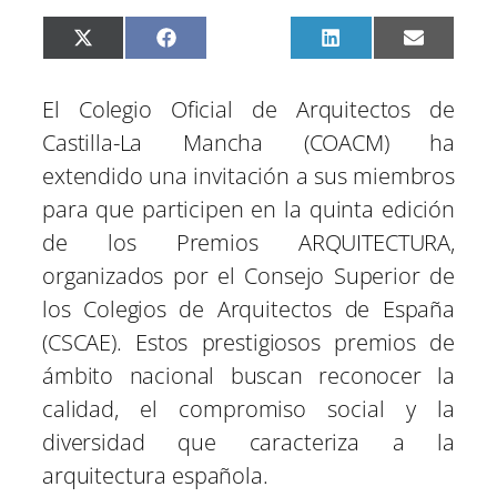
C
C
C
C
C
X
F
P
L
E
o
o
o
o
o
(
a
i
i
m
m
m
m
m
m
T
c
n
n
a
p
p
p
p
p
w
e
t
k
i
El Colegio Oficial de Arquitectos de
a
a
a
a
a
i
b
e
e
l
r
r
r
r
r
t
o
r
d
Castilla-La Mancha (COACM) ha
t
t
t
t
t
t
o
e
I
i
i
i
i
i
e
k
s
n
extendido una invitación a sus miembros
r
r
r
r
r
r
t
e
e
e
e
e
)
para que participen en la quinta edición
n
n
n
n
n
de los Premios ARQUITECTURA,
organizados por el Consejo Superior de
los Colegios de Arquitectos de España
(CSCAE). Estos prestigiosos premios de
ámbito nacional buscan reconocer la
calidad, el compromiso social y la
diversidad que caracteriza a la
arquitectura española.