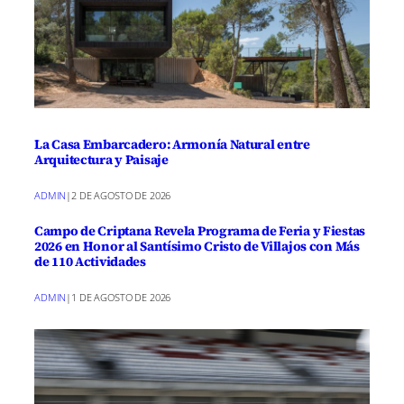
La Casa Embarcadero: Armonía Natural entre
Arquitectura y Paisaje
ADMIN
|
2 DE AGOSTO DE 2026
Campo de Criptana Revela Programa de Feria y Fiestas
2026 en Honor al Santísimo Cristo de Villajos con Más
de 110 Actividades
ADMIN
|
1 DE AGOSTO DE 2026