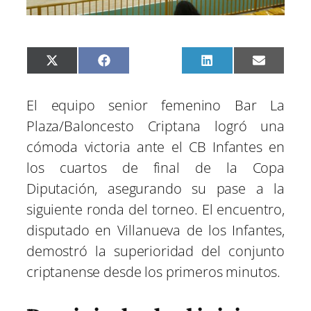
C
C
C
C
C
X
F
P
L
E
o
o
o
o
o
(
a
i
i
m
m
m
m
m
m
T
c
n
n
a
p
p
p
p
p
w
e
t
k
i
El equipo senior femenino Bar La
a
a
a
a
a
i
b
e
e
l
r
r
r
r
r
t
o
r
d
Plaza/Baloncesto Criptana logró una
t
t
t
t
t
t
o
e
I
i
i
i
i
i
e
k
s
n
cómoda victoria ante el CB Infantes en
r
r
r
r
r
r
t
e
e
e
e
e
)
los cuartos de final de la Copa
n
n
n
n
n
Diputación, asegurando su pase a la
siguiente ronda del torneo. El encuentro,
disputado en Villanueva de los Infantes,
demostró la superioridad del conjunto
criptanense desde los primeros minutos.