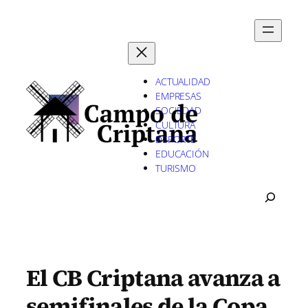
Saltar
al
contenido
ACTUALIDAD
EMPRESAS
SOCIEDAD
CULTURA
DEPORTE
EDUCACIÓN
TURISMO
B
U
S
C
A
R
El CB Criptana avanza a
semifinales de la Copa