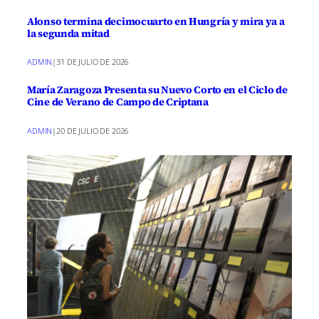
Alonso termina decimocuarto en Hungría y mira ya a
la segunda mitad
ADMIN
|
31 DE JULIO DE 2026
María Zaragoza Presenta su Nuevo Corto en el Ciclo de
Cine de Verano de Campo de Criptana
ADMIN
|
20 DE JULIO DE 2026