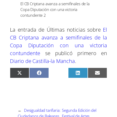
El CB Criptana avanza a semifinales de la
Copa Diputación con una victoria
contundente 2
La entrada de Últimas noticias sobre
El
CB Criptana avanza a semifinales de la
Copa Diputación con una victoria
contundente
se publicó primero en
Diario de Castilla-la Mancha
.
C
C
C
C
C
X
F
P
L
E
o
o
o
o
o
(
a
i
i
m
m
m
m
m
m
T
c
n
n
a
p
p
p
p
p
w
e
t
k
i
a
a
a
a
a
i
b
e
e
l
r
r
r
r
r
t
o
r
d
t
t
t
t
t
t
o
e
I
i
i
i
i
i
e
k
s
n
r
r
r
r
r
r
t
e
e
e
e
e
)
←
Desigualdad tarifaria:
Segunda Edición del
n
n
n
n
n
Ciudadanos de Baleares,
Festival de Artes