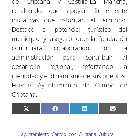
de Criptana y Castilla-La Mancha,
resaltando que apoyan firmemente
iniciativas que valorizan el territorio.
Destacó el potencial turístico del
municipio y aseguró que la fundación
continuará colaborando con la
administración para contribuir al
desarrollo regional, reforzando la
identidad y el dinamismo de sus pueblos.
Fuente: Ayuntamiento de Campo de
Criptana.
C
C
C
C
X
F
L
E
o
o
o
o
(
a
i
m
m
m
m
m
T
c
n
a
p
p
p
p
w
e
k
i
a
a
a
a
i
b
e
l
r
r
r
r
t
o
d
ayuntamiento
Campo
con
Criptana
Cultura
t
t
t
t
t
o
I