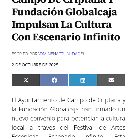
Fundación Globalcaja
Impulsan La Cultura
Con Escenario Infinito
ESCRITO POR
ADMIN
EN
ACTUALIDAD
EL
2 DE OCTUBRE DE 2025
C
C
C
C
X
F
L
E
o
o
o
o
(
a
i
m
m
m
m
m
T
c
n
a
p
p
p
p
w
e
k
i
El Ayuntamiento de Campo de Criptana y
a
a
a
a
i
b
e
l
r
r
r
r
t
o
d
la Fundación Globalcaja han firmado un
t
t
t
t
t
o
I
i
i
i
i
e
k
n
nuevo convenio para potenciar la cultura
r
r
r
r
r
e
e
e
e
)
local a través del Festival de Artes
n
n
n
n
Escénicas, Escenario Infinito. Esta