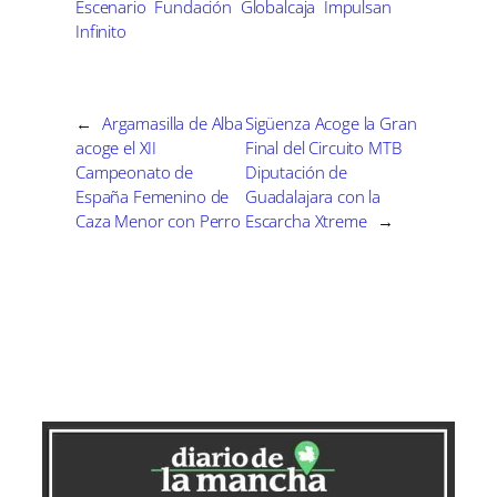
Escenario
Fundación
Globalcaja
Impulsan
i
i
i
i
e
k
n
r
r
r
r
Infinito
r
e
e
e
e
)
n
n
n
n
←
Argamasilla de Alba
Sigüenza Acoge la Gran
acoge el XII
Final del Circuito MTB
Campeonato de
Diputación de
España Femenino de
Guadalajara con la
Caza Menor con Perro
Escarcha Xtreme
→