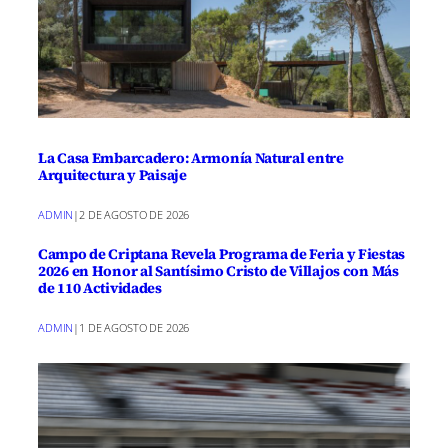
La Casa Embarcadero: Armonía Natural entre
Arquitectura y Paisaje
ADMIN
|
2 DE AGOSTO DE 2026
Campo de Criptana Revela Programa de Feria y Fiestas
2026 en Honor al Santísimo Cristo de Villajos con Más
de 110 Actividades
ADMIN
|
1 DE AGOSTO DE 2026