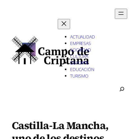
Saltar
al
contenido
ACTUALIDAD
EMPRESAS
SOCIEDAD
CULTURA
DEPORTE
EDUCACIÓN
TURISMO
B
U
S
C
A
R
Castilla-La Mancha,
uno de los destinos