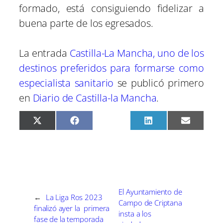
formado, está consiguiendo fidelizar a
buena parte de los egresados.
La entrada
Castilla-La Mancha, uno de los
destinos preferidos para formarse como
especialista sanitario
se publicó primero
en
Diario de Castilla-la Mancha
.
C
C
C
C
C
X
F
P
L
E
o
o
o
o
o
(
a
i
i
m
m
m
m
m
m
T
c
n
n
a
p
p
p
p
p
w
e
t
k
i
a
a
a
a
a
i
b
e
e
l
r
r
r
r
r
t
o
r
d
t
t
t
t
t
t
o
e
I
i
i
i
i
i
e
k
s
n
r
r
r
r
r
r
t
e
e
e
e
e
)
El Ayuntamiento de
←
La Liga Ros 2023
n
n
n
n
n
Campo de Criptana
finalizó ayer la primera
insta a los
fase de la temporada