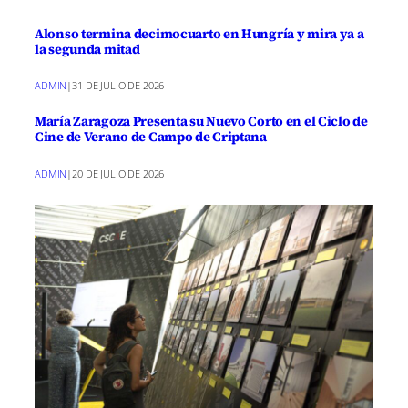
Alonso termina decimocuarto en Hungría y mira ya a
la segunda mitad
ADMIN
|
31 DE JULIO DE 2026
María Zaragoza Presenta su Nuevo Corto en el Ciclo de
Cine de Verano de Campo de Criptana
ADMIN
|
20 DE JULIO DE 2026