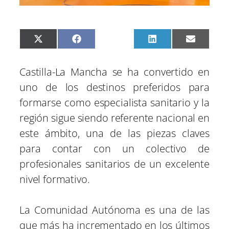
C
C
C
C
C
X
F
P
L
E
o
o
o
o
o
(
a
i
i
m
m
m
m
m
m
T
c
n
n
a
p
p
p
p
p
w
e
t
k
i
Castilla-La Mancha se ha convertido en
a
a
a
a
a
i
b
e
e
l
r
r
r
r
r
t
o
r
d
uno de los destinos preferidos para
t
t
t
t
t
t
o
e
I
i
i
i
i
i
e
k
s
n
formarse como especialista sanitario y la
r
r
r
r
r
r
t
e
e
e
e
e
)
región sigue siendo referente nacional en
n
n
n
n
n
este ámbito, una de las piezas claves
para contar con un colectivo de
profesionales sanitarios de un excelente
nivel formativo.
La Comunidad Autónoma es una de las
que más ha incrementado en los últimos