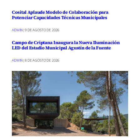
Cosital Aplaude Modelo de Colaboración para
Potenciar Capacidades Técnicas Municipales
ADMIN
|
9 DE AGOSTO DE 2026
Campo de Criptana Inaugura la Nueva Iluminación
LED del Estadio Municipal Agustín de la Fuente
ADMIN
|
8 DE AGOSTO DE 2026