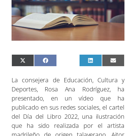
C
C
C
C
C
X
F
P
L
E
o
o
o
o
o
(
a
i
i
m
m
m
m
m
m
T
c
n
n
a
p
p
p
p
p
w
e
t
k
i
La consejera de Educación, Cultura y
a
a
a
a
a
i
b
e
e
l
r
r
r
r
r
t
o
r
d
Deportes, Rosa Ana Rodríguez, ha
t
t
t
t
t
t
o
e
I
i
i
i
i
i
e
k
s
n
presentado, en un vídeo que ha
r
r
r
r
r
r
t
e
e
e
e
e
)
publicado en sus redes sociales, el cartel
n
n
n
n
n
del Día del Libro 2022, una ilustración
que ha sido realizada por el artista
madrileño de origen talaverano, Aitor