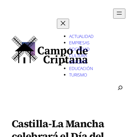
Saltar
al
contenido
ACTUALIDAD
EMPRESAS
SOCIEDAD
CULTURA
DEPORTE
EDUCACIÓN
TURISMO
B
U
S
C
A
R
Castilla-La Mancha
celebrará el Día del