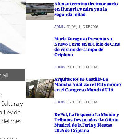
Alonso termina decimocuarto
en Hungría y mira ya a la
segunda mitad
ADMIN
|
31 DE JULIO DE 2026
María Zaragoza Presenta su
Nuevo Corto en el Ciclo de Cine
de Verano de Campo de
Criptana
ADMIN
|
20 DE JULIO DE 2026
ail
Arquitectos de Castilla-La
Mancha Analizan el Patrimonio
en el Congreso Mundial UIA
13
Cultura y
ADMIN
|
15 DE JULIO DE 2026
a Ley de
DePol, La Orquesta La Misión y
Tributos Destacados: La Oferta
 del mes.
Musical de la Feria y Fiestas
2026 de Criptana
, entre