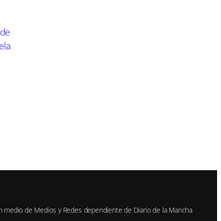
 de
ela
n medio de Medios y Redes dependiente de Diario de la Mancha