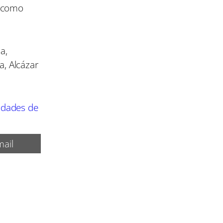
s como
a,
, Alcázar
lidades de
ail