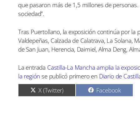
que pasaron más de 1,5 millones de personas.
sociedad”.
Tras Puertollano, la exposición continúa por la 
Valdepeñas, Calzada de Calatrava, La Solana, 
de San Juan, Herencia, Daimiel, Alma Deng, Alm
La entrada
Castilla-La Mancha amplia la exposic
la región
se publicó primero en
Diario de Castil
C
C
X (Twitter)
Facebook
o
o
m
m
p
p
a
a
r
r
t
t
i
i
r
r