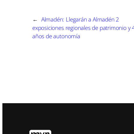
e
e
n
n
←
Almadén: Llegarán a Almadén 2
exposiciones regionales de patrimonio y 
años de autonomía