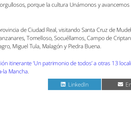
 orgullosos, porque la cultura Unámonos y avancemo
provincia de Ciudad Real, visitando Santa Cruz de Mudel
Manzanares, Tomelloso, Socuéllamos, Campo de Criptana
agro, Miguel Tula, Malagón y Piedra Buena.
ión itinerante ‘Un patrimonio de todos’ a otras 13 loca
la-la Mancha
.
C
C
C
Pinterest
LinkedIn
Em
o
o
o
m
m
m
p
p
p
a
a
a
r
r
r
t
t
t
i
i
i
r
r
r