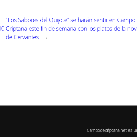
e
e
e
n
n
n
“Los Sabores del Quijote” se harán sentir en Campo
40
Criptana este fin de semana con los platos de la nov
de Cervantes
→
Campodecriptana.net es u