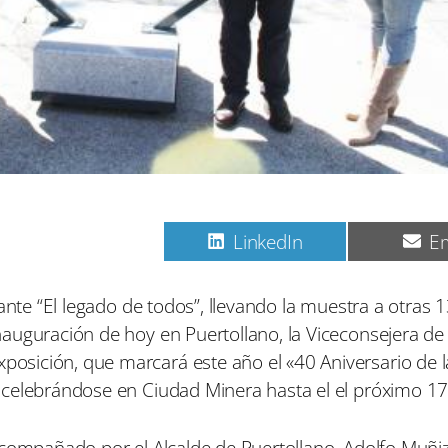
C
C
C
Pinterest
LinkedIn
Em
o
o
o
m
m
m
p
p
p
ante “El legado de todos”, llevando la muestra a otras 
a
a
a
auguración de hoy en Puertollano, la Viceconsejera de 
r
r
r
t
t
t
sición, que marcará este año el «40 Aniversario de l
i
i
i
 celebrándose en Ciudad Minera hasta el el próximo 17
r
r
r
e
e
e
n
n
n
acompañado por el Alcalde de Puertollano, Adolfo Muñiz