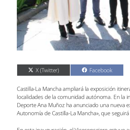
C
C
X (Twitter)
Facebook
o
o
m
m
p
p
Castilla-La Mancha ampliará la exposición itiner
a
a
localidades de la comunidad autónoma. En la in
r
r
t
t
Deporte Ana Muñoz ha anunciado una nueva expo
i
i
Autonomía de Castilla-La Mancha», que seguirá
r
r
e
e
n
n
En esta inauguración, el Viceconsejero estuvo 