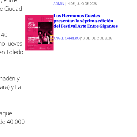
ADMIN
|
14 DE JULIO DE 2026
de Ciudad
Los Hermanos Guedes
presentan la séptima edición
del Festival Arte Entre Gigantes
l 40
ANGEL CARRERO
|
13 DE JULIO DE 2026
mo jueves
 en Toledo
lmadén y
ara) y La
raque
 de 40.000