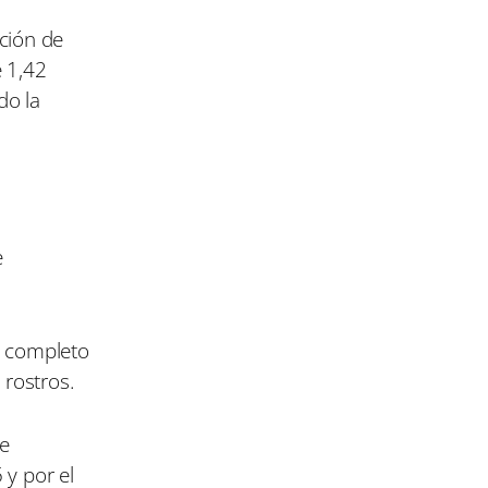
cción de
 1,42
do la
e
n completo
 rostros.
de
 y por el