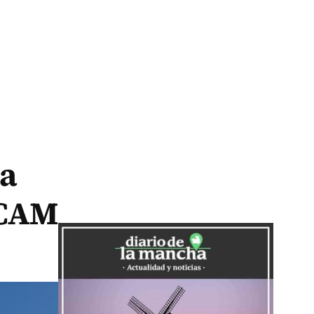
ia
SCAM