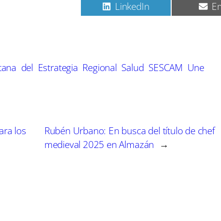
C
C
C
Pinterest
LinkedIn
Em
o
o
o
m
m
m
p
p
p
a
a
a
r
r
r
t
t
t
tana
del
Estrategia
Regional
Salud
SESCAM
Une
i
i
i
r
r
r
e
e
e
n
n
n
ara los
Rubén Urbano: En busca del título de chef
medieval 2025 en Almazán
→