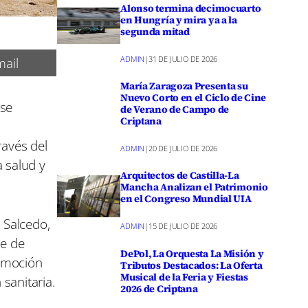
Alonso termina decimocuarto
en Hungría y mira ya a la
segunda mitad
ADMIN
|
31 DE JULIO DE 2026
ail
María Zaragoza Presenta su
Nuevo Corto en el Ciclo de Cine
 se
de Verano de Campo de
Criptana
ravés del
ADMIN
|
20 DE JULIO DE 2026
a salud y
Arquitectos de Castilla-La
Mancha Analizan el Patrimonio
en el Congreso Mundial UIA
 Salcedo,
ADMIN
|
15 DE JULIO DE 2026
de de
DePol, La Orquesta La Misión y
romoción
Tributos Destacados: La Oferta
Musical de la Feria y Fiestas
 sanitaria.
2026 de Criptana