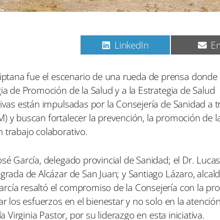
C
C
C
Pinterest
LinkedIn
Em
o
o
o
m
m
m
p
p
p
ptana fue el escenario de una rueda de prensa donde
a
a
a
ia de Promoción de la Salud y a la Estrategia de Salud
r
r
r
t
t
t
tivas están impulsadas por la Consejería de Sanidad a t
i
i
i
) y buscan fortalecer la prevención, la promoción de l
r
r
r
e
e
e
 trabajo colaborativo.
n
n
n
osé García, delegado provincial de Sanidad; el Dr. Lucas
egrada de Alcázar de San Juan; y Santiago Lázaro, alcal
arcía resaltó el compromiso de la Consejería con la p
r los esfuerzos en el bienestar y no solo en la atención
a Virginia Pastor, por su liderazgo en esta iniciativa.