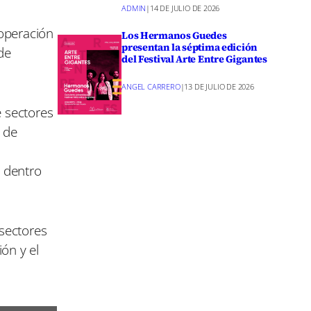
ADMIN
|
14 DE JULIO DE 2026
ooperación
Los Hermanos Guedes
presentan la séptima edición
de
del Festival Arte Entre Gigantes
ANGEL CARRERO
|
13 DE JULIO DE 2026
e sectores
n de
y dentro
sectores
ón y el