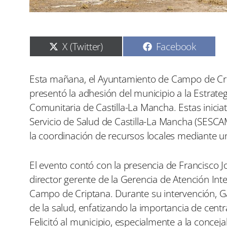
C
C
X (Twitter)
Facebook
o
o
m
m
p
p
Esta mañana, el Ayuntamiento de Campo de Cri
a
a
presentó la adhesión del municipio a la Estrateg
r
r
t
t
Comunitaria de Castilla-La Mancha. Estas inicia
i
i
Servicio de Salud de Castilla-La Mancha (SESCAM
r
r
e
e
la coordinación de recursos locales mediante un
n
n
El evento contó con la presencia de Francisco J
director gerente de la Gerencia de Atención Int
Campo de Criptana. Durante su intervención, G
de la salud, enfatizando la importancia de centra
Felicitó al municipio, especialmente a la concejal