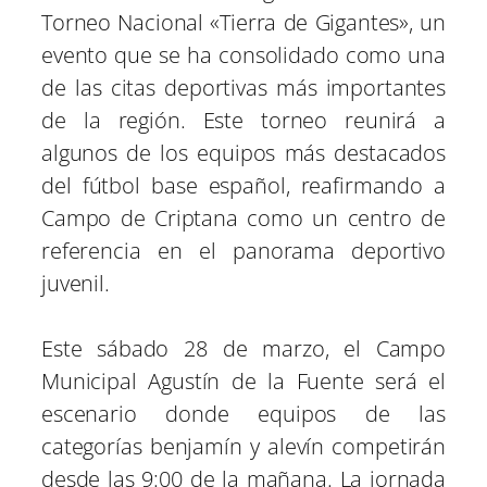
e
e
e
e
e
)
Torneo Nacional «Tierra de Gigantes», un
n
n
n
n
n
evento que se ha consolidado como una
de las citas deportivas más importantes
de la región. Este torneo reunirá a
algunos de los equipos más destacados
del fútbol base español, reafirmando a
Campo de Criptana como un centro de
referencia en el panorama deportivo
juvenil.
Este sábado 28 de marzo, el Campo
Municipal Agustín de la Fuente será el
escenario donde equipos de las
categorías benjamín y alevín competirán
desde las 9:00 de la mañana. La jornada