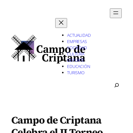
Saltar
al
contenido
ACTUALIDAD
EMPRESAS
SOCIEDAD
CULTURA
DEPORTE
EDUCACIÓN
TURISMO
B
U
S
C
A
R
Campo de Criptana
Celebra el II Torneo