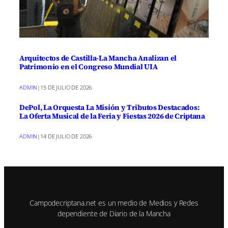
Arquitectos de Castilla-La Mancha Analizan el
Patrimonio en el Congreso Mundial UIA
ADMIN
|
15 DE JULIO DE 2026
DePol, La Orquesta La Misión y Tributos Destacados:
La Oferta Musical de la Feria y Fiestas 2026 de Criptana
ADMIN
|
14 DE JULIO DE 2026
Campodecriptana.net es un medio de Medios y Redes
dependiente de Diario de la Mancha