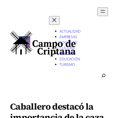
Saltar
al
contenido
ACTUALIDAD
EMPRESAS
SOCIEDAD
CULTURA
DEPORTE
EDUCACIÓN
TURISMO
B
U
S
C
A
R
Caballero destacó la
importancia de la caza