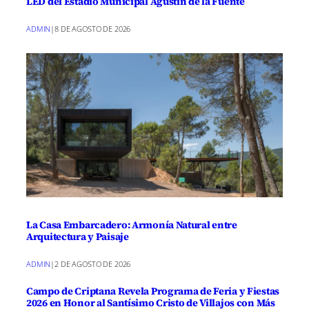
LED del Estadio Municipal Agustín de la Fuente
ADMIN
|
8 DE AGOSTO DE 2026
La Casa Embarcadero: Armonía Natural entre
Arquitectura y Paisaje
ADMIN
|
2 DE AGOSTO DE 2026
Campo de Criptana Revela Programa de Feria y Fiestas
2026 en Honor al Santísimo Cristo de Villajos con Más