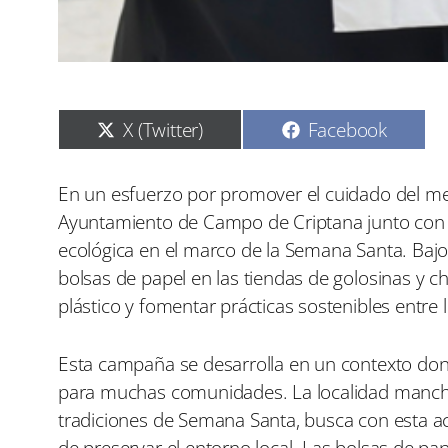
C
C
X (Twitter)
Facebook
o
o
m
m
p
p
En un esfuerzo por promover el cuidado del medi
a
a
Ayuntamiento de Campo de Criptana junto con la
r
r
t
t
ecológica en el marco de la Semana Santa. Bajo
i
i
bolsas de papel en las tiendas de golosinas y ch
r
r
e
e
plástico y fomentar prácticas sostenibles entre
n
n
Esta campaña se desarrolla en un contexto dond
para muchas comunidades. La localidad mancheg
tradiciones de Semana Santa, busca con esta acci
de preservar el entorno local. Las bolsas de pap