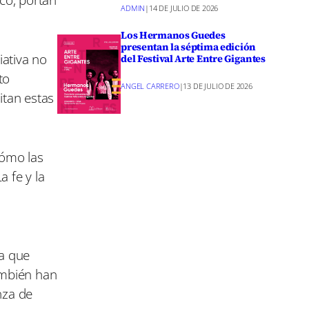
ADMIN
|
14 DE JULIO DE 2026
Los Hermanos Guedes
presentan la séptima edición
iativa no
del Festival Arte Entre Gigantes
to
ANGEL CARRERO
|
13 DE JULIO DE 2026
itan estas
cómo las
 fe y la
ra que
también han
nza de