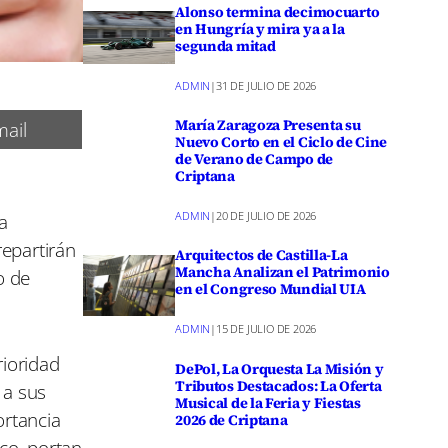
Alonso termina decimocuarto
en Hungría y mira ya a la
segunda mitad
ADMIN
|
31 DE JULIO DE 2026
María Zaragoza Presenta su
ail
Nuevo Corto en el Ciclo de Cine
de Verano de Campo de
Criptana
a
ADMIN
|
20 DE JULIO DE 2026
repartirán
Arquitectos de Castilla-La
Mancha Analizan el Patrimonio
o de
en el Congreso Mundial UIA
ADMIN
|
15 DE JULIO DE 2026
rioridad
DePol, La Orquesta La Misión y
Tributos Destacados: La Oferta
 a sus
Musical de la Feria y Fiestas
ortancia
2026 de Criptana
ico, portan