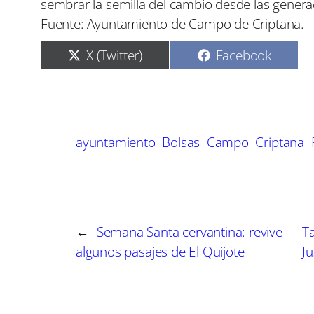
sembrar la semilla del cambio desde las gener
Fuente: Ayuntamiento de Campo de Criptana.
C
C
X (Twitter)
Facebook
o
o
m
m
p
p
a
a
r
r
t
t
ayuntamiento
Bolsas
Campo
Criptana
i
i
r
r
e
e
n
n
←
Semana Santa cervantina: revive
T
algunos pasajes de El Quijote
J