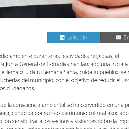
C
C
C
Pinterest
LinkedIn
Em
o
o
o
m
m
m
p
p
p
o ambiente durante las festividades religiosas, el
a
a
a
 Junta General de Cofradías han lanzado una iniciativ
r
r
r
t
t
t
 el lema «Cuida tu Semana Santa, cuida tu pueblo», se 
i
i
i
ucherías del municipio, con el objetivo de reducir el us
r
r
r
e
e
e
 los ciudadanos.
n
n
n
e la consciencia ambiental se ha convertido en una p
a, conocida por su rico patrimonio cultural asociado
ón sensibilizar a los vecinos y visitantes sobre la imp
el, un bienvenido contraste con las habituales de plást