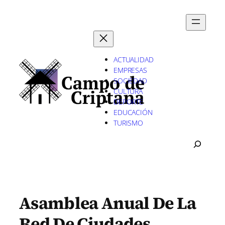
Saltar
al
contenido
ACTUALIDAD
EMPRESAS
SOCIEDAD
CULTURA
DEPORTE
EDUCACIÓN
TURISMO
B
U
S
C
A
R
Asamblea Anual De La
Red De Ciudades