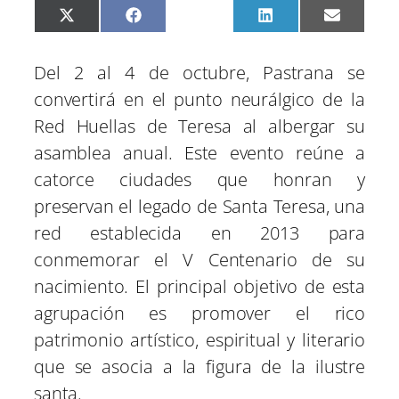
C
C
C
C
C
X
F
P
L
E
o
o
o
o
o
(
a
i
i
m
m
m
m
m
m
T
c
n
n
a
p
p
p
p
p
w
e
t
k
i
Del 2 al 4 de octubre, Pastrana se
a
a
a
a
a
i
b
e
e
l
r
r
r
r
r
t
o
r
d
convertirá en el punto neurálgico de la
t
t
t
t
t
t
o
e
I
i
i
i
i
i
e
k
s
n
Red Huellas de Teresa al albergar su
r
r
r
r
r
r
t
e
e
e
e
e
)
asamblea anual. Este evento reúne a
n
n
n
n
n
catorce ciudades que honran y
preservan el legado de Santa Teresa, una
red establecida en 2013 para
conmemorar el V Centenario de su
nacimiento. El principal objetivo de esta
agrupación es promover el rico
patrimonio artístico, espiritual y literario
que se asocia a la figura de la ilustre
santa.