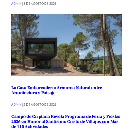
ADMIN
|
8 DE AGOSTO DE 2026
La Casa Embarcadero: Armonía Natural entre
Arquitectura y Paisaje
ADMIN
|
2 DE AGOSTO DE 2026
Campo de Criptana Revela Programa de Feria y Fiestas
2026 en Honor al Santísimo Cristo de Villajos con Más
de 110 Actividades