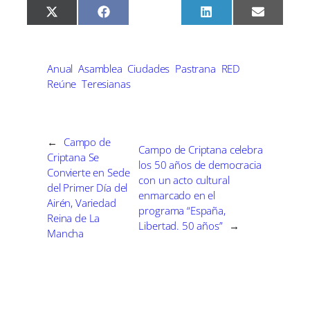
C
C
C
C
C
X
F
P
L
E
o
o
o
o
o
(
a
i
i
m
m
m
m
m
m
T
c
n
n
a
p
p
p
p
p
w
e
t
k
i
a
a
a
a
a
i
b
e
e
l
r
r
r
r
r
t
o
r
d
Anual
Asamblea
Ciudades
Pastrana
RED
t
t
t
t
t
t
o
e
I
Reúne
Teresianas
i
i
i
i
i
e
k
s
n
r
r
r
r
r
r
t
e
e
e
e
e
)
n
n
n
n
n
←
Campo de
Campo de Criptana celebra
Criptana Se
los 50 años de democracia
Convierte en Sede
con un acto cultural
del Primer Día del
enmarcado en el
Airén, Variedad
programa “España,
Reina de La
Libertad. 50 años”
→
Mancha