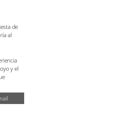
iesta de
ría al
eriencia
oyo y el
ue
ail