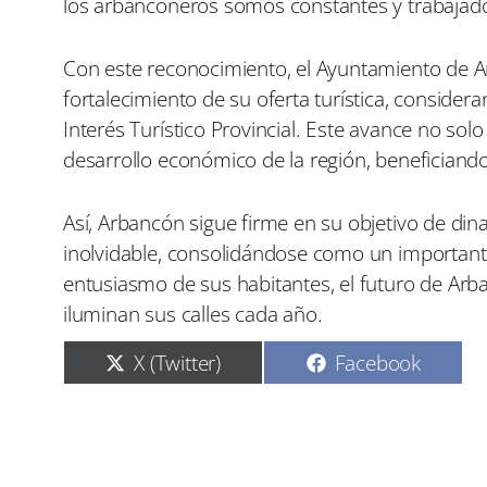
los arbanconeros somos constantes y trabajad
Con este reconocimiento, el Ayuntamiento de A
fortalecimiento de su oferta turística, considera
Interés Turístico Provincial. Este avance no solo 
desarrollo económico de la región, beneficiando a
Así, Arbancón sigue firme en su objetivo de dina
inolvidable, consolidándose como un importante
entusiasmo de sus habitantes, el futuro de Arb
iluminan sus calles cada año.
C
C
X (Twitter)
Facebook
o
o
m
m
p
p
a
a
r
r
t
t