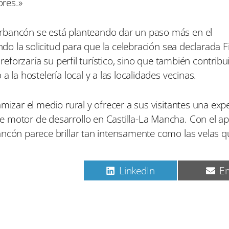
ores.»
rbancón se está planteando dar un paso más en el
ndo la solicitud para que la celebración sea declarada F
reforzaría su perfil turístico, sino que también contribui
 la hostelería local y a las localidades vecinas.
mizar el medio rural y ofrecer a sus visitantes una exp
 motor de desarrollo en Castilla-La Mancha. Con el ap
ancón parece brillar tan intensamente como las velas q
C
C
C
Pinterest
LinkedIn
Em
o
o
o
m
m
m
p
p
p
a
a
a
r
r
r
t
t
t