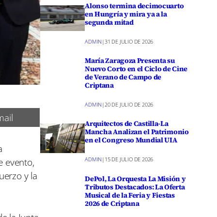
Alonso termina decimocuarto
en Hungría y mira ya a la
segunda mitad
ADMIN
|
31 DE JULIO DE 2026
María Zaragoza Presenta su
Nuevo Corto en el Ciclo de Cine
de Verano de Campo de
Criptana
ADMIN
|
20 DE JULIO DE 2026
ail
Arquitectos de Castilla-La
Mancha Analizan el Patrimonio
en el Congreso Mundial UIA
a
e evento,
ADMIN
|
15 DE JULIO DE 2026
uerzo y la
DePol, La Orquesta La Misión y
Tributos Destacados: La Oferta
Musical de la Feria y Fiestas
2026 de Criptana