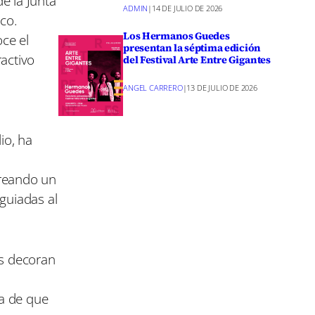
e la Junta
ADMIN
|
14 DE JULIO DE 2026
co.
Los Hermanos Guedes
ce el
presentan la séptima edición
activo
del Festival Arte Entre Gigantes
ANGEL CARRERO
|
13 DE JULIO DE 2026
io, ha
creando un
guiadas al
es decoran
ra de que