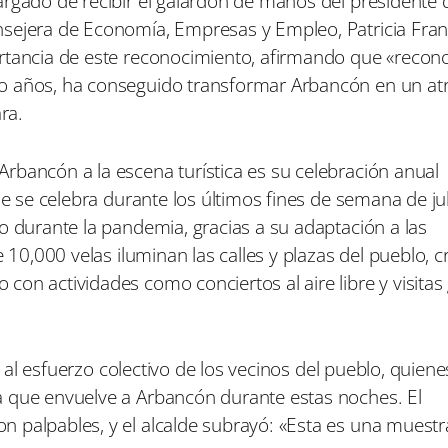
rgado de recibir el galardón de manos del presidente d
nsejera de Economía, Empresas y Empleo, Patricia Fran
rtancia de este reconocimiento, afirmando que «recono
o años, ha conseguido transformar Arbancón en un atr
ra.
rbancón a la escena turística es su celebración anual
ue se celebra durante los últimos fines de semana de jul
o durante la pandemia, gracias a su adaptación a las
e 10,000 velas iluminan las calles y plazas del pueblo, 
on actividades como conciertos al aire libre y visitas 
e, al esfuerzo colectivo de los vecinos del pueblo, quien
a que envuelve a Arbancón durante estas noches. El
 palpables, y el alcalde subrayó: «Esta es una muest