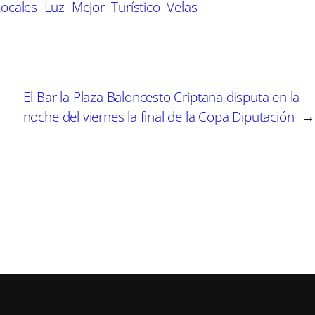
Locales
Luz
Mejor
Turístico
Velas
i
i
i
r
r
r
e
e
e
n
n
n
El Bar la Plaza Baloncesto Criptana disputa en la
noche del viernes la final de la Copa Diputación