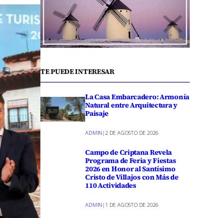
TE PUEDE INTERESAR
La Casa Embarcadero: Armonía
Natural entre Arquitectura y
Paisaje
ADMIN
|
2 DE AGOSTO DE 2026
Campo de Criptana Revela
Programa de Feria y Fiestas
2026 en Honor al Santísimo
Cristo de Villajos con Más de
110 Actividades
ADMIN
|
1 DE AGOSTO DE 2026