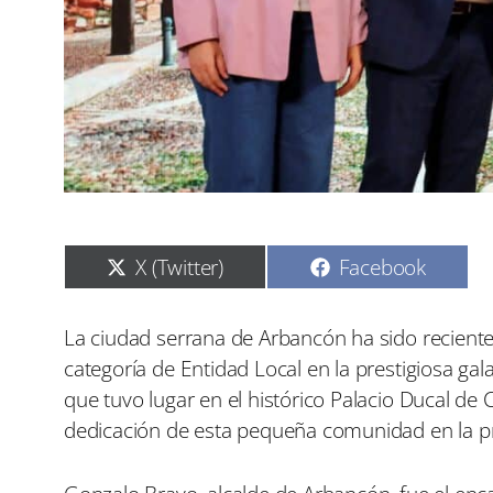
C
C
X (Twitter)
Facebook
o
o
m
m
p
p
La ciudad serrana de Arbancón ha sido reciente
a
a
categoría de Entidad Local en la prestigiosa ga
r
r
t
t
que tuvo lugar en el histórico Palacio Ducal de C
i
i
dedicación de esta pequeña comunidad en la pro
r
r
e
e
n
n