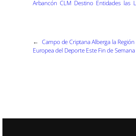
Arbancón
CLM
Destino
Entidades
las
i
i
r
r
e
e
n
n
←
Campo de Criptana Alberga la Región
Europea del Deporte Este Fin de Semana