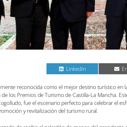
C
C
C
Pinterest
LinkedIn
Em
o
o
o
m
m
m
p
p
p
mente reconocida como el mejor destino turístico en l
a
a
a
la de los Premios de Turismo de Castilla-La Mancha. Est
r
r
r
t
t
t
ogolludo, fue el escenario perfecto para celebrar el esf
i
i
i
moción y revitalización del turismo rural.
r
r
r
e
e
e
n
n
n