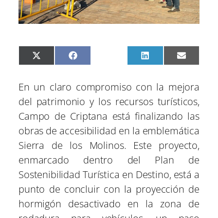
C
C
C
C
C
X
F
P
L
E
o
o
o
o
o
(
a
i
i
m
m
m
m
m
m
T
c
n
n
a
p
p
p
p
p
w
e
t
k
i
En un claro compromiso con la mejora
a
a
a
a
a
i
b
e
e
l
r
r
r
r
r
t
o
r
d
del patrimonio y los recursos turísticos,
t
t
t
t
t
t
o
e
I
i
i
i
i
i
e
k
s
n
Campo de Criptana está finalizando las
r
r
r
r
r
r
t
e
e
e
e
e
)
obras de accesibilidad en la emblemática
n
n
n
n
n
Sierra de los Molinos. Este proyecto,
enmarcado dentro del Plan de
Sostenibilidad Turística en Destino, está a
punto de concluir con la proyección de
hormigón desactivado en la zona de