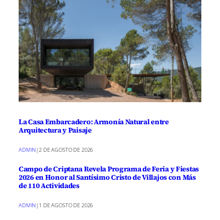
La Casa Embarcadero: Armonía Natural entre
Arquitectura y Paisaje
ADMIN
|
2 DE AGOSTO DE 2026
Campo de Criptana Revela Programa de Feria y Fiestas
2026 en Honor al Santísimo Cristo de Villajos con Más
de 110 Actividades
ADMIN
|
1 DE AGOSTO DE 2026