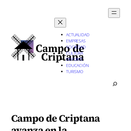
Saltar
al
contenido
ACTUALIDAD
EMPRESAS
SOCIEDAD
CULTURA
DEPORTE
EDUCACIÓN
TURISMO
B
U
S
C
A
R
Campo de Criptana
avanza en la