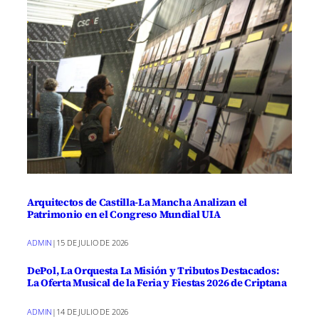
Arquitectos de Castilla-La Mancha Analizan el
Patrimonio en el Congreso Mundial UIA
ADMIN
|
15 DE JULIO DE 2026
DePol, La Orquesta La Misión y Tributos Destacados:
La Oferta Musical de la Feria y Fiestas 2026 de Criptana
ADMIN
|
14 DE JULIO DE 2026